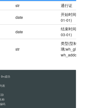
str
通行证
开始时间(示例：2023-
date
01-01)
结束时间(示例：2023-
date
03-01)
类型(型材:wh_bar,玻
str
璃:wh_glass,配件：
wh_addon)
 0=成功

列表

ID

名称

M编码
