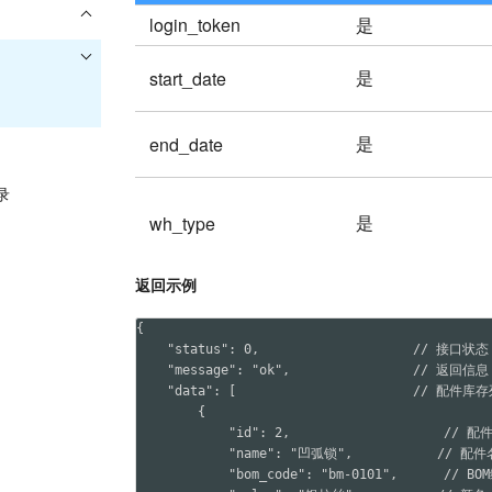
login_token
是
是
start_date
是
end_date
录
是
wh_type
返回示例
{

    "status": 0,                    // 接口状态
    "message": "ok",                // 返回信息

    "data": [                       // 配件库存
        {

            "id": 2,                    // 配件
            "name": "凹弧锁",           // 配件
            "bom_code": "bm-0101",      // BO