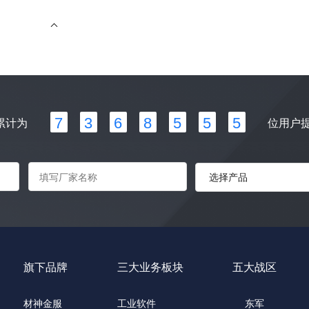
id
int
name
str
bom_code
str
color
str
thick
str
7
3
6
8
5
5
5
累计为
位用户
length
str
unit
str
inventory
str
note
str
板材
参数名
类型
旗下品牌
三大业务板块
五大战区
id
int
材神金服
工业软件
东军