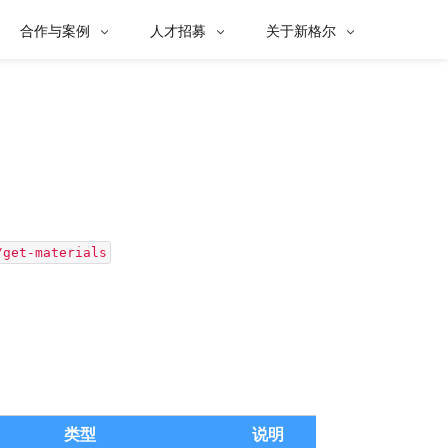
合作与案例
人才招募
关于新格尔



/get-materials
类型
说明