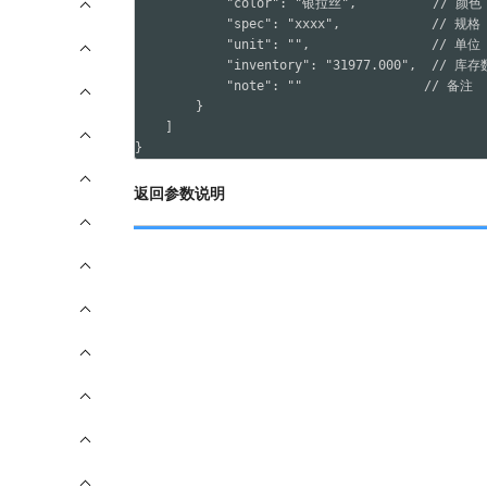
            "color": "银拉丝",          // 颜色

            "spec": "xxxx",            // 规格

            "unit": "",                // 单位

            "inventory": "31977.000",  // 库存
            "note": ""                // 备注

        }

    ]

}
返回参数说明
参数名
类型
code
int
message
str
data
array
型材
参数名
类型