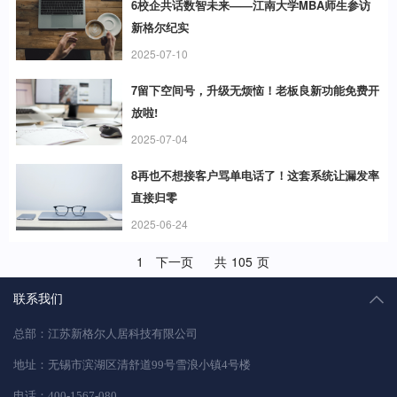
6校企共话数智未来——江南大学MBA师生参访
新格尔纪实
2025-07-10
7留下空间号，升级无烦恼！老板良新功能免费开
放啦!
2025-07-04
8再也不想接客户骂单电话了！这套系统让漏发率
直接归零
2025-06-24
1
下一页
共
105
页
联系我们
总部：江苏新格尔人居科技有限公司
地址：无锡市滨湖区清舒道99号雪浪小镇4号楼
电话：400-1567-080