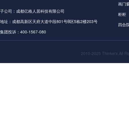
画门
子公司：成都亿格人居科技有限公司
柜柜
地址：成都高新区天府大道中段801号B区5栋2楼203号
四合
集团投诉：400-1567-080
2010-2025
Thinkerx,All R