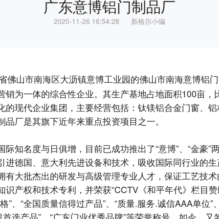
广东意博铝门制品厂
2020-11-26 16:54:28 新格尔小编
省佛山市南海区大沥镇意博工业园的佛山市
南海意博铝门
营销为一体的综合性企业。其生产基地占地面积100亩，
化的现代企业集团，主要经营包括：钛镁铝合金门窗、铝
制品厂是其旗下近年来重点投资项目之一。
知名度与日俱增，目前已成功推出了“意博”、“金豪”
引进德国、意大利先进设备和技术，吸收国际同行业的生
拥有大批杰出的研发与高级管理专业人才，保证工艺技术
识产权和技术专利，并荣获“CCTV《和平年代》栏目赞助
格”、“全国质量信得过产品”、“质量.服务.诚信AAA单位
保首选产品”、“广东门业优秀品牌”等荣誉称号。如今，