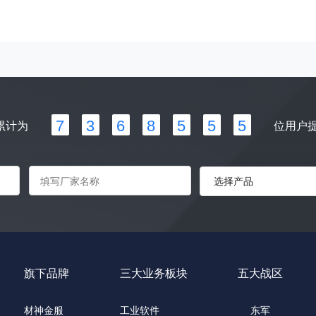
7
3
6
8
5
5
5
累计为
位用户
旗下品牌
三大业务板块
五大战区
材神金服
工业软件
东军