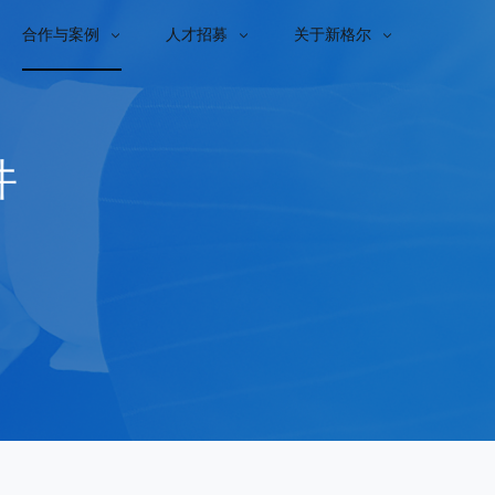
合作与案例
人才招募
关于新格尔



件