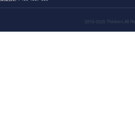
2010-2025
Thinkerx,All R