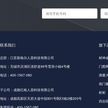
联系我们
旗下
总部：江苏新格尔人居科技有限公司
材神
地址：无锡市滨湖区清舒道99号雪浪小镇4号楼
门图
电话：400-1567-080
测量
画门
子公司：成都亿格人居科技有限公司
柜柜
地址：成都高新区天府大道中段801号B区5栋2楼203号
四合
集团投诉：400-1567-080