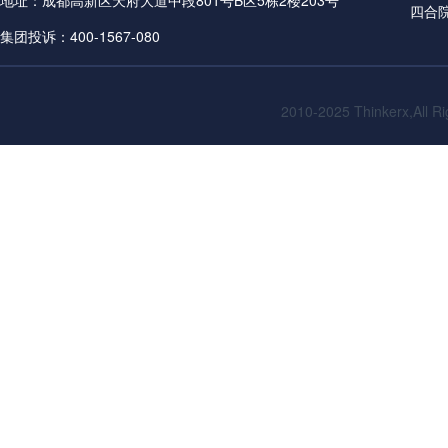
地址：成都高新区天府大道中段801号B区5栋2楼203号
四合
集团投诉：400-1567-080
2010-2025
Thinkerx,All R