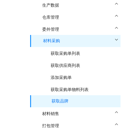
生产数据
仓库管理
委外管理
材料采购
获取采购单列表
获取供应商列表
添加采购单
获取采购单物料列表
获取品牌
材料销售
打包管理