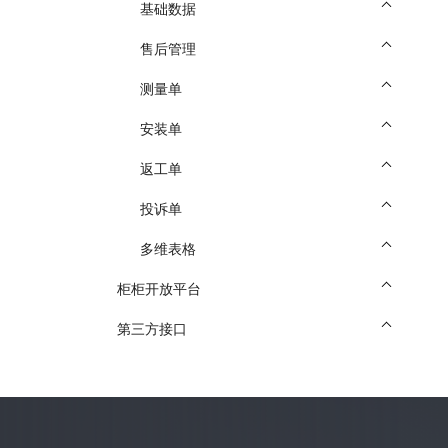
基础数据
售后管理
测量单
安装单
返工单
投诉单
多维表格
柜柜开放平台
第三方接口