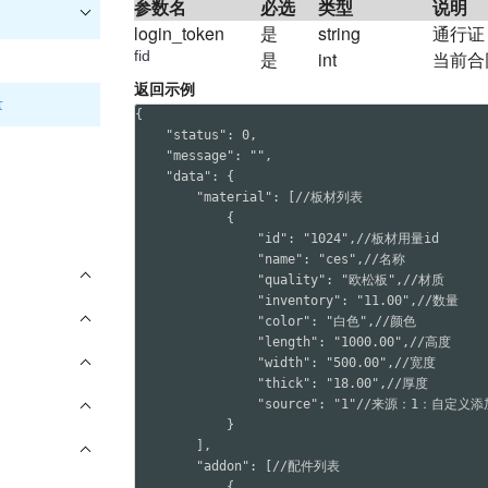
参数名
必选
类型
说明
login_token
是
string
通行证
fid
是
int
当前合
返回示例
量
{

    "status": 0,

    "message": "",

    "data": {

        "material": [//板材列表

            {

                "id": "1024",//板材用量id

                "name": "ces",//名称

                "quality": "欧松板",//材质

                "inventory": "11.00",//数量

                "color": "白色",//颜色

                "length": "1000.00",//高度

                "width": "500.00",//宽度

                "thick": "18.00",//厚度

                "source": "1"//来源：1：
            }

        ],

        "addon": [//配件列表

            {
