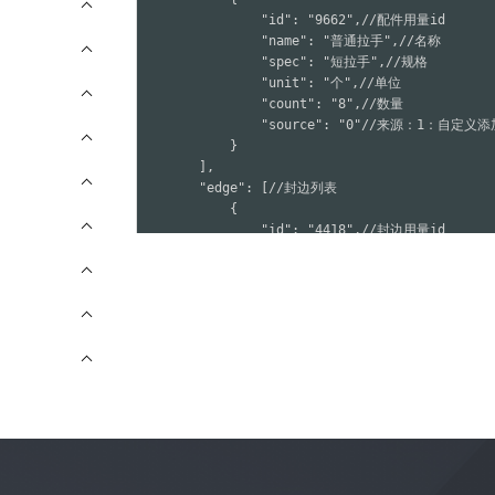
                "id": "9662",//配件用量id

                "name": "普通拉手",//名称

                "spec": "短拉手",//规格

                "unit": "个",//单位

                "count": "8",//数量

                "source": "0"//来源：1：
            }

        ],

        "edge": [//封边列表

            {

                "id": "4418",//封边用量id

                "color": "T01",//颜色

                "thick": "18.00",//厚度

                "width": "0.5",//宽度

                "length": "7.82",//长度

                "source": "0"//来源：1：
            }

        ],

        "edgeSpec": "80"//封边条1卷规格

    }

}
返回参数说明