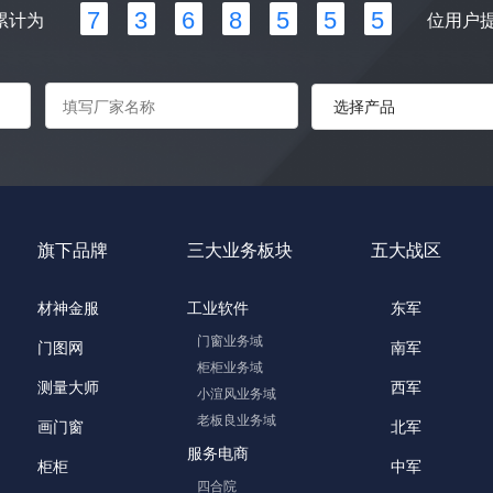
7
3
6
8
5
5
5
累计为
位用户
参数名
类型
status
int
message
str
data
array
旗下品牌
三大业务板块
五大战区
材神金服
工业软件
东军
门窗业务域
门图网
南军
柜柜业务域
测量大师
西军
小渲风业务域
老板良业务域
画门窗
北军
服务电商
柜柜
中军
四合院