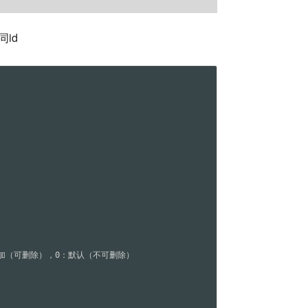
同id
自定义添加（可删除），0：默认（不可删除）
