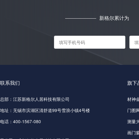
新格尔累计为
联系我们
旗下
总部：江苏新格尔人居科技有限公司
材神
地址：无锡市滨湖区清舒道99号雪浪小镇4号楼
门图
电话：400-1567-080
测量
画门