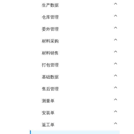
生产数据
仓库管理
委外管理
材料采购
材料销售
打包管理
基础数据
售后管理
测量单
安装单
返工单