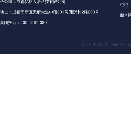
子公司：成都亿格人居科技有限公司
柜柜
地址：成都高新区天府大道中段801号B区5栋2楼203号
四合
集团投诉：400-1567-080
2010-2025
Thinkerx,All R