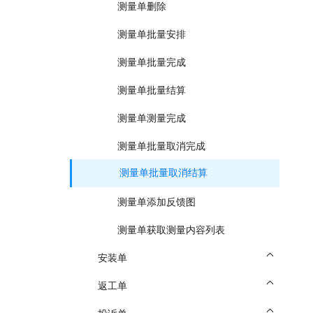
测量单删除
测量单批量安排
测量单批量完成
测量单批量结算
测量单测量完成
测量单批量取消完成
测量单批量取消结算
测量单添加反馈图
测量单获取测量内容列表
安装单
返工单