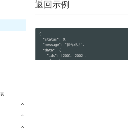
返回示例
{

  "status": 0,

  "message": "操作成功",

  "data": {

    "ids": [2001, 2002],

    "finish_time": "2026-04-27"

  }

}
表