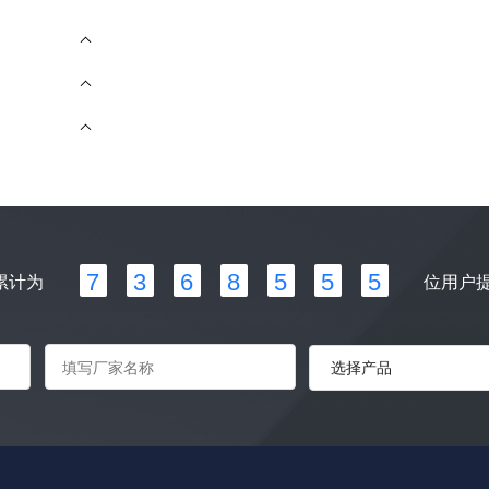
7
3
6
8
5
5
5
累计为
位用户