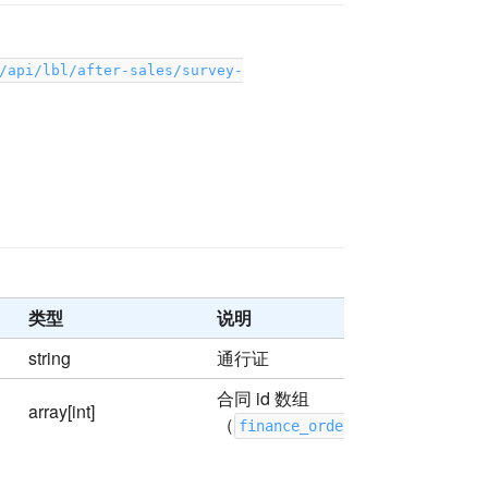
/api/lbl/after-sales/survey-
类型
说明
string
通行证
合同 id 数组
array[int]
（
）
finance_order_group.id