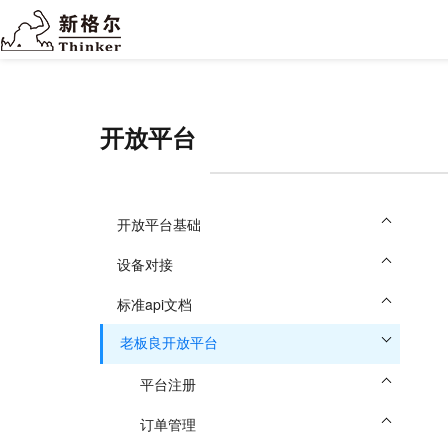
开放平台
开放平台基础
设备对接
标准api文档
老板良开放平台
平台注册
订单管理