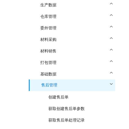
生产数据
仓库管理
委外管理
材料采购
材料销售
打包管理
基础数据
售后管理
创建售后单
获取创建售后单参数
获取售后单处理记录