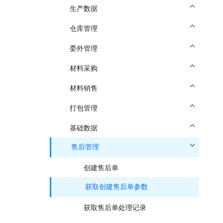
生产数据
仓库管理
委外管理
材料采购
材料销售
打包管理
基础数据
售后管理
创建售后单
获取创建售后单参数
获取售后单处理记录