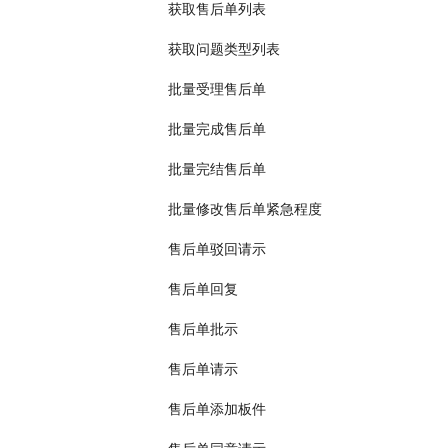
获取售后单列表
获取问题类型列表
批量受理售后单
批量完成售后单
批量完结售后单
批量修改售后单紧急程度
售后单驳回请示
售后单回复
售后单批示
售后单请示
售后单添加板件