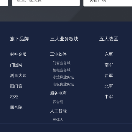
          },

          {

            "id": 2,

            "name": "zongkuan",

            "label": "总宽",

            "value": "2222"

          }

旗下品牌
三大业务板块
五大战区
        ]

      }

    ]

材神金服
工业软件
东军
  }"

}
门窗业务域
门图网
南军
柜柜业务域
返回示例
测量大师
西军
小渲风业务域
老板良业务域
画门窗
北军
{

    "status": 0,

服务电商
柜柜
中军
    "message": "ok",

四合院
    "data": {

四合院
        "f_id": 1,

人工智能
    }

三体人
}
返回参数说明