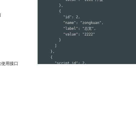
          },

          {

口
            "id": 2,

            "name": "zongkuan",

            "label": "总宽",

            "value": "2222"

          }

        ]

      },

      {

款使用接口
        "script_id": 2,

        "script_name": "门板1",

        "formats": [

          {

            "id": 1,

            "name": "zonggao",

            "label": "总高",

            "value": "1111"

          },

          {

            "id": 2,

            "name": "zongkuan",

            "label": "总宽",
