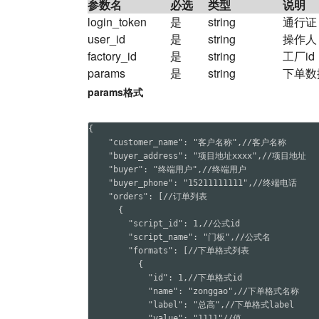
参数名
必选
类型
说明
login_token
是
string
通行证
user_id
是
string
操作人
factory_id
是
string
工厂id
params
是
string
下单数
params格式
{

    "customer_name": "客户名称",//客户名称

    "buyer_address": "项目地址xxxx",//项目地址

    "buyer": "终端用户",//终端用户

    "buyer_phone": "15211111111",//终端电话

    "orders": [//订单列表

      {

        "script_id": 1,//公式id

        "script_name": "门板",//公式名

        "formats": [//下单格式列表

          {

            "id": 1,//下单格式id

            "name": "zonggao",//下单格式名称

            "label": "总高",//下单格式label

            "value": "1111"//值
